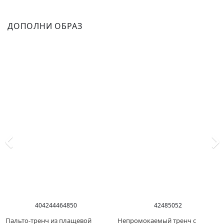
ДОПОЛНИ ОБРАЗ
40
42
44
46
48
50
42
48
50
52
Пальто-тренч из плащевой
Непромокаемый тренч с