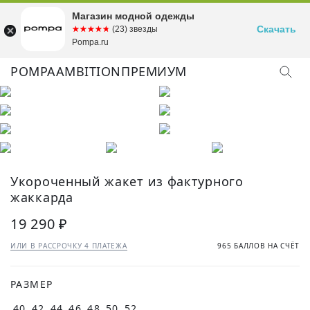
Магазин модной одежды
Скачать
☆☆☆☆☆
★★★★★
(23) звезды
Pompa.ru
POMPA
AMBITION
ПРЕМИУМ
КУПИТЬ ОБРАЗ
Укороченный жакет из фактурного
жаккарда
19 290 ₽
ИЛИ В РАССРОЧКУ 4 ПЛАТЕЖА
965 БАЛЛОВ НА СЧЁТ
РАЗМЕР
40
42
44
46
48
50
52