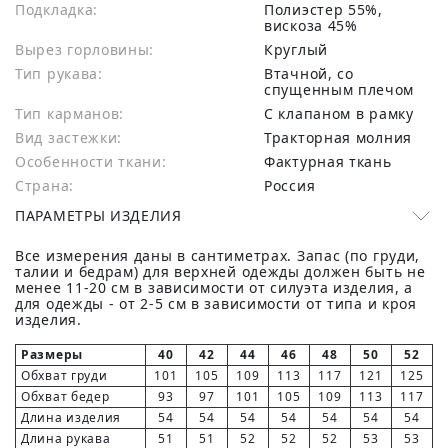
Подкладка:
Полиэстер 55%,
вискоза 45%
Вырез горловины:
Круглый
Тип рукава:
Втачной, со
спущенным плечом
Тип карманов:
С клапаном в рамку
Вид застежки:
Тракторная молния
Особенности ткани:
Фактурная ткань
Страна:
Россия
ПАРАМЕТРЫ ИЗДЕЛИЯ
Все измерения даны в сантиметрах. Запас (по груди,
талии и бедрам) для верхней одежды должен быть не
менее 11-20 см в зависимости от силуэта изделия, а
для одежды - от 2-5 см в зависимости от типа и кроя
изделия.
Размеры
40
42
44
46
48
50
52
Обхват груди
101
105
109
113
117
121
125
Обхват бедер
93
97
101
105
109
113
117
Длина изделия
54
54
54
54
54
54
54
Длина рукава
51
51
52
52
52
53
53