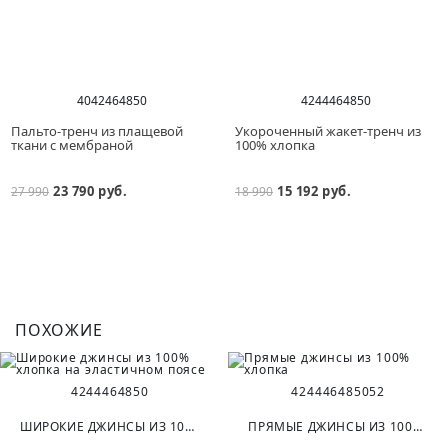
40
42
46
48
50
42
44
46
48
50
Пальто-тренч из плащевой
Укороченный жакет-тренч из
ткани с мембраной
100% хлопка
23 790 руб.
15 192 руб.
27 990
18 990
ПОХОЖИЕ
42
44
46
48
50
42
44
46
48
50
52
ШИРОКИЕ ДЖИНСЫ ИЗ 100% ХЛОПКА НА ЭЛАСТИЧНОМ ПОЯСЕ
ПРЯМЫЕ ДЖИНСЫ ИЗ 100% ХЛОПКА