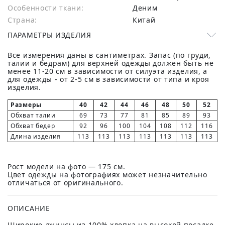
Особенности ткани:
Деним
Страна:
Китай
ПАРАМЕТРЫ ИЗДЕЛИЯ
Все измерения даны в сантиметрах. Запас (по груди,
талии и бедрам) для верхней одежды должен быть не
менее 11-20 см в зависимости от силуэта изделия, а
для одежды - от 2-5 см в зависимости от типа и кроя
изделия.
Размеры
40
42
44
46
48
50
52
Обхват талии
69
73
77
81
85
89
93
Обхват бедер
92
96
100
104
108
112
116
Длина изделия
113
113
113
113
113
113
113
Рост модели на фото — 175 см.
Цвет одежды на фотографиях может незначительно
отличаться от оригинального.
ОПИСАНИЕ
Широкие джинсы из 100% хлопка на высокой посадке