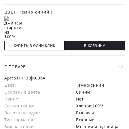
ЦВЕТ
(Темно-синий )
КУПИТЬ В ОДИН КЛИК
В КОРЗИНУ
О ТОВАРЕ
Арт:
5111130jn0364
Цвет:
Темно-синий
Основные цвета:
синий
Принт:
Нет
Состав ткани:
хлопок 100%
Высота посадки:
Высокая
Тип карманов:
Боковые
Вид застежки:
Молния и пуговица