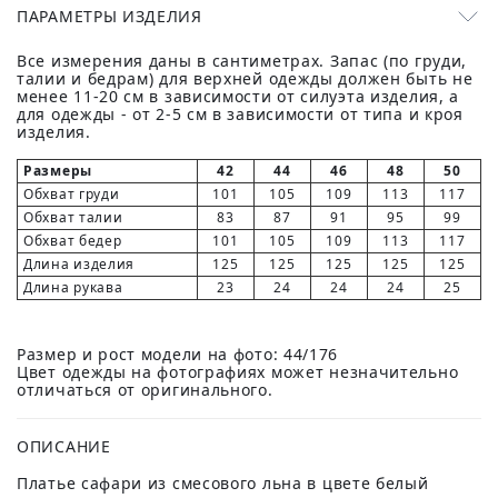
ПАРАМЕТРЫ ИЗДЕЛИЯ
Все измерения даны в сантиметрах. Запас (по груди,
талии и бедрам) для верхней одежды должен быть не
менее 11-20 см в зависимости от силуэта изделия, а
для одежды - от 2-5 см в зависимости от типа и кроя
изделия.
Размеры
42
44
46
48
50
Обхват груди
101
105
109
113
117
Обхват талии
83
87
91
95
99
Обхват бедер
101
105
109
113
117
Длина изделия
125
125
125
125
125
Длина рукава
23
24
24
24
25
Размер и рост модели на фото: 44/176
Цвет одежды на фотографиях может незначительно
отличаться от оригинального.
ОПИСАНИЕ
Платье сафари из смесового льна в цвете белый