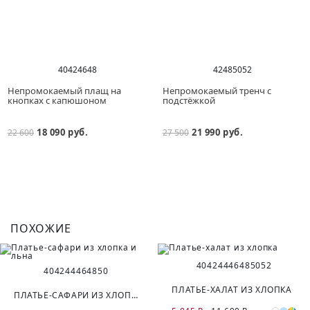
40
42
46
48
42
48
50
52
Непромокаемый плащ на
Непромокаемый тренч с
кнопках с капюшоном
подстёжкой
18 090 руб.
21 990 руб.
22 600
27 500
ПОХОЖИЕ
40
42
44
46
48
50
52
40
42
44
46
48
50
ПЛАТЬЕ-ХАЛАТ ИЗ ХЛОПКА
ПЛАТЬЕ-САФАРИ ИЗ ХЛОПКА И ЛЬНА