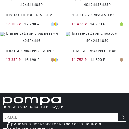
42
44
46
48
50
40
42
44
46
48
50
ПРИТАЛЕННОЕ ПЛАТЬЕ ИЗ ТВИДОВОЙ ТКАНИ
ЛЬНЯНОЙ САРАФАН В СТИЛЕ САФАРИ
12 103 ₽
17 290 ₽
11 432 ₽
14 290 ₽
40
42
44
46
40
42
44
48
50
ПЛАТЬЕ САФАРИ С РАЗРЕЗАМИ
ПЛАТЬЕ-САФАРИ С ПОЯСОМ
13 352 ₽
16 690 ₽
11 752 ₽
14 690 ₽
ПОДПИСКА НА НОВОСТИ И СКИДКИ
Принимаю пользовательское соглашение о
конфиденциальности