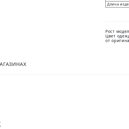
Длина изд
Рост модел
Цвет одеж
от оригин
МАГАЗИНАХ
.
и