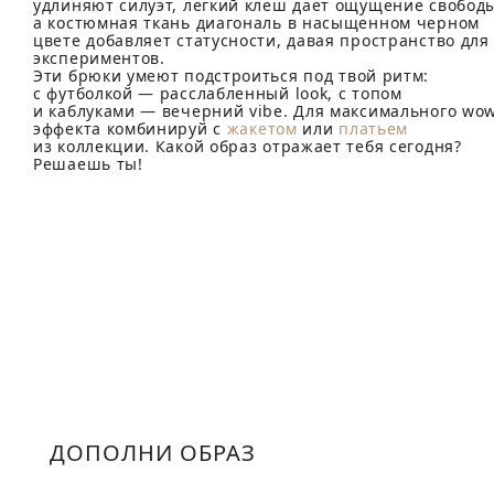
удлиняют силуэт, лёгкий клёш даёт ощущение свобод
а костюмная ткань диагональ в насыщенном черном
цвете добавляет статусности, давая пространство для
экспериментов.
Эти брюки умеют подстроиться под твой ритм:
с футболкой — расслабленный look, с топом
и каблуками — вечерний vibe. Для максимального wo
эффекта комбинируй с
жакетом
или
платьем
из коллекции. Какой образ отражает тебя сегодня?
Решаешь ты!
ДОПОЛНИ ОБРАЗ