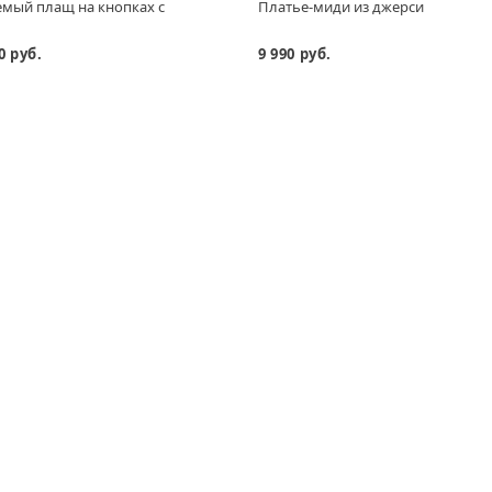
мый плащ на кнопках с
Платье-миди из джерси
м
0 руб.
9 990 руб.