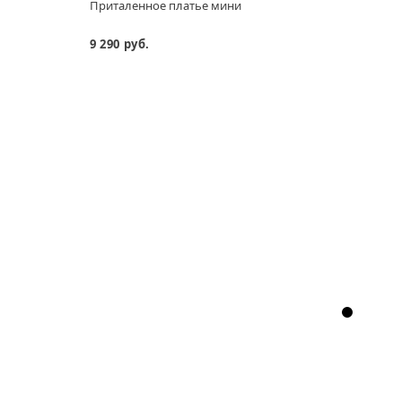
Приталенное платье мини
Плать
9 290 руб.
14 99