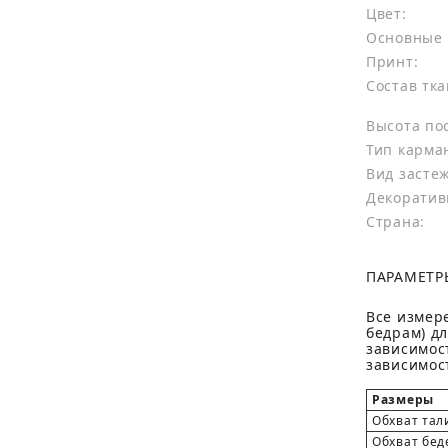
Цвет:
Основные 
Принт:
Состав тка
Высота по
Тип карма
Вид засте
Декоратив
Страна:
ПАРАМЕТР
Все измере
бедрам) д
зависимост
зависимост
Размеры
Обхват тал
Обхват бед