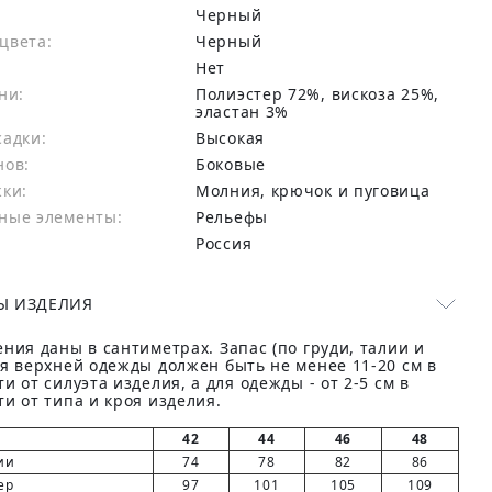
Черный
цвета:
черный
Нет
ни:
полиэстер 72%, вискоза 25%,
эластан 3%
садки:
Высокая
нов:
Боковые
жки:
Молния, крючок и пуговица
ные элементы:
Рельефы
Россия
Ы ИЗДЕЛИЯ
ния даны в сантиметрах. Запас (по груди, талии и
ля верхней одежды должен быть не менее 11-20 см в
и от силуэта изделия, а для одежды - от 2-5 см в
и от типа и кроя изделия.
42
44
46
48
ии
74
78
82
86
ер
97
101
105
109