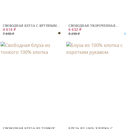
СВОБОДНАЯ БЛУЗА С КРУПНЫМ
СВОБОДНАЯ УКОРОЧЕННАЯ
4 614 ₽
6 632 ₽
ЦВЕТОЧНЫМ ПРИНТОМ
РУБАШКА В ПОЛОСКУ
7 690 ₽
8 290 ₽
СВОБОДНАЯ БЛУЗА ИЗ ТОНКОГО
БЛУЗА ИЗ 100% ХЛОПКА С