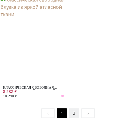
КЛАССИЧЕСКАЯ СВОБОДНАЯ
8 232 ₽
БЛУЗКА ИЗ ЯРКОЙ АТЛАСНОЙ
ТКАНИ
10 290 ₽
‹
1
2
›