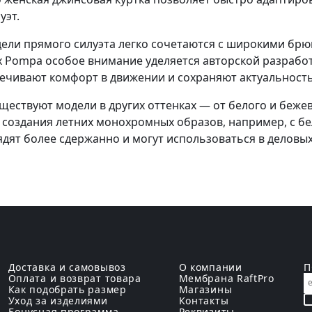
уэт.
ели прямого силуэта легко сочетаются с широкими брюк
 Pompa особое внимание уделяется авторской разработ
ечивают комфорт в движении и сохраняют актуальность 
ществуют модели в других оттенках — от белого и беже
 создания летних монохромных образов, например, с 
ядят более сдержанно и могут использоваться в деловы
Доставка и самовывоз
О компании
П
Оплата и возврат товара
Мембрана RaftPro
Как подобрать размер
Магазины
Уход за изделиями
Контакты
Бонусная программа
Реквизиты