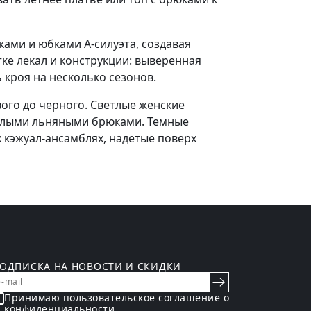
ами и юбками А-силуэта, создавая
ке лекал и конструкции: выверенная
кроя на несколько сезонов.
вого до черного. Светлые женские
белыми льняными брюками. Темные
х кэжуал-ансамблях, надетые поверх
ОДПИСКА НА НОВОСТИ И СКИДКИ
Принимаю пользовательское
соглашение о
конфиденциальности