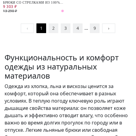
БРЮКИ СО СТРЕЛКАМИ ИЗ 100%
9 303 ₽
ХЛОПКА
13 290 ₽
...
‹
1
2
3
4
9
›
Функциональность и комфорт
одежды из натуральных
материалов
Одежда из хлопка, льна и вискозы ценится за
комфорт, который она обеспечивает в разных
условиях. В теплую погоду ключевую роль играют
дышащие свойства материала: он позволяет коже
дышать и эффективно отводит влагу, что особенно
важно во время долгих прогулок по городу или в
отпуске. Легкие льняные брюки или свободная