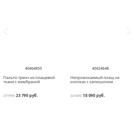
40
46
48
50
40
42
46
48
Пальто-тренч из плащевой
Непромокаемый плащ на
ткани с мембраной
кнопках с капюшоном
23 790 руб.
18 090 руб.
27 990
22 600