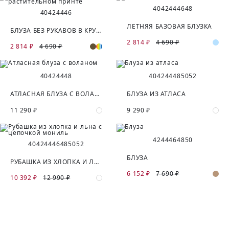
40
42
44
46
48
40
42
44
46
ЛЕТНЯЯ БАЗОВАЯ БЛУЗКА
БЛУЗА БЕЗ РУКАВОВ В КРУПНОМ РАСТИТЕЛЬНОМ ПРИНТЕ
2 814 ₽
4 690 ₽
2 814 ₽
4 690 ₽
40
42
44
48
40
42
44
48
50
52
АТЛАСНАЯ БЛУЗА С ВОЛАНОМ
БЛУЗА ИЗ АТЛАСА
11 290 ₽
9 290 ₽
42
44
46
48
50
40
42
44
46
48
50
52
БЛУЗА
РУБАШКА ИЗ ХЛОПКА И ЛЬНА С ЦЕПОЧКОЙ МОНИЛЬ
6 152 ₽
7 690 ₽
10 392 ₽
12 990 ₽