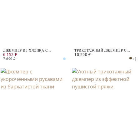
ДЖЕМПЕР ИЗ ХЛОПКА С
ТРИКОТАЖНЫЙ ДЖЕМПЕР С
6 152 ₽
10 290 ₽
ЭФФЕКТОМ ГЛАДКОЙ ПРЯЖИ
АППЛИКАЦИЕЙ
+1
7 690 ₽