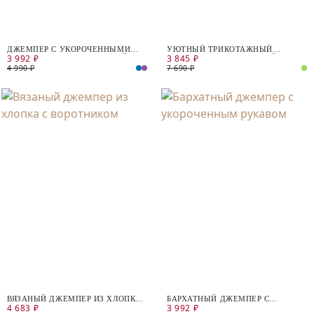
ДЖЕМПЕР С УКОРОЧЕННЫМИ
УЮТНЫЙ ТРИКОТАЖНЫЙ
3 992 ₽
3 845 ₽
РУКАВАМИ ИЗ БАРХАТИСТОЙ
ДЖЕМПЕР ИЗ ЭФФЕКТНОЙ
ТКАНИ
ПУШИСТОЙ ПРЯЖИ
4 990 ₽
7 690 ₽
ВЯЗАНЫЙ ДЖЕМПЕР ИЗ ХЛОПКА
БАРХАТНЫЙ ДЖЕМПЕР С
4 683 ₽
3 992 ₽
С ВОРОТНИКОМ
УКОРОЧЕННЫМ РУКАВОМ