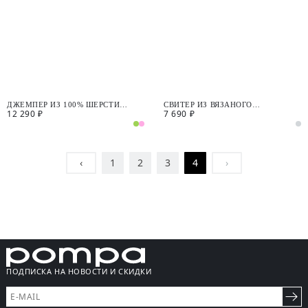
ДЖЕМПЕР ИЗ 100% ШЕРСТИ
СВИТЕР ИЗ ВЯЗАНОГО
12 290 ₽
7 690 ₽
МЕРИНОСА
ТРИКОТАЖА С ВОРОТНИКОМ
СТОЙКОЙ
‹
1
2
3
4
›
ПОДПИСКА НА НОВОСТИ И СКИДКИ