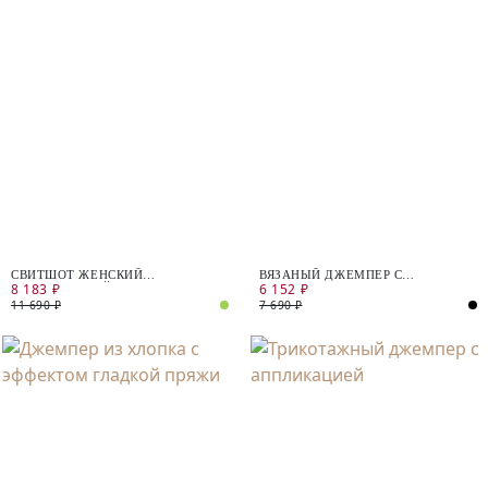
СВИТШОТ ЖЕНСКИЙ
ВЯЗАНЫЙ ДЖЕМПЕР С
8 183 ₽
6 152 ₽
ТРИКОТАЖНЫЙ
ЖЕМЧУЖНЫМИ БУСИНАМИ
11 690 ₽
7 690 ₽