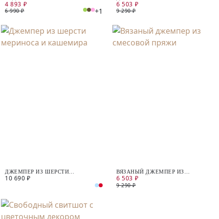
4 893 ₽
6 503 ₽
РУКАВАХ
+1
6 990 ₽
9 290 ₽
ДЖЕМПЕР ИЗ ШЕРСТИ
ВЯЗАНЫЙ ДЖЕМПЕР ИЗ
10 690 ₽
6 503 ₽
МЕРИНОСА И КАШЕМИРА
СМЕСОВОЙ ПРЯЖИ
9 290 ₽