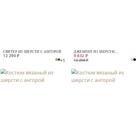
СВИТЕР ИЗ ШЕРСТИ С АНГОРОЙ
ДЖЕМПЕР ИЗ ШЕРСТИ
12 290 ₽
9 832 ₽
МЕРИНОСА И КАШЕМИРА
+1
12 290 ₽