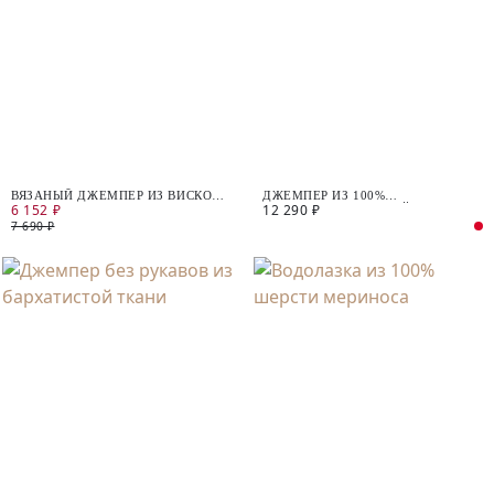
ВЯЗАНЫЙ ДЖЕМПЕР ИЗ ВИСКОЗЫ
ДЖЕМПЕР ИЗ 100%
6 152 ₽
12 290 ₽
С КОРОТКИМ РУКАВОМ
МЕРСЕРИЗИРОВАННОЙ ШЕРСТИ
МЕРИНОСА С ШАРФОМ
7 690 ₽