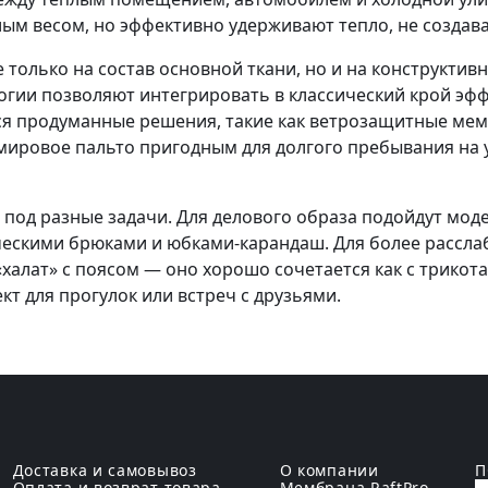
ым весом, но эффективно удерживают тепло, не создав
 только на состав основной ткани, но и на конструкт
гии позволяют интегрировать в классический крой эффе
я продуманные решения, такие как ветрозащитные мем
мировое пальто пригодным для долгого пребывания на 
я под разные задачи. Для делового образа подойдут мод
ческими брюками и юбками-карандаш. Для более рассл
халат» с поясом — оно хорошо сочетается как с трикот
т для прогулок или встреч с друзьями.
Доставка и самовывоз
О компании
П
Оплата и возврат товара
Мембрана RaftPro