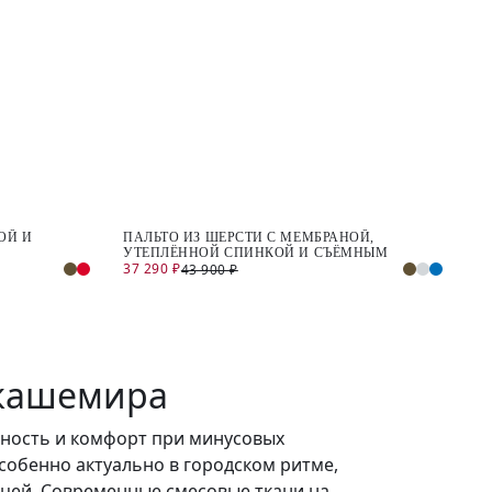
ОЙ И
ПАЛЬТО ИЗ ШЕРСТИ С МЕМБРАНОЙ,
УТЕПЛЁННОЙ СПИНКОЙ И СЪЁМНЫМ
37 290 ₽
43 900 ₽
КАПЮШОНОМ
 кашемира
тность и комфорт при минусовых
особенно актуально в городском ритме,
цей. Современные смесовые ткани на