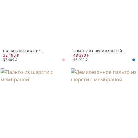
ПАЛЬТО-ПИДЖАК ИЗ
БОМБЕР ИЗ ПРЕМИАЛЬНОЙ
32 190 ₽
48 390 ₽
ПРЕМИАЛЬНОЙ ШЕРСТИ С
ШЕРСТИ АЛЬПАКА
ДОБАВЛЕНИЕМ КАШЕМИРА И
37 900 ₽
56 900 ₽
ШЕЛКА