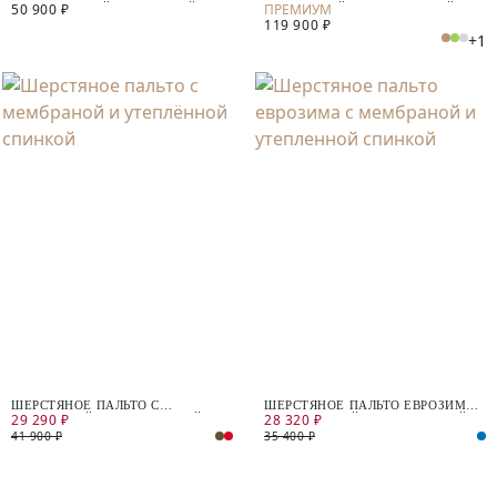
50 900 ₽
ПРЕМИАЛЬНОЙ ШЕРСТЯНОЙ
МЕМБРАНОЙ И УТЕПЛЁННОЙ
119 900 ₽
ТКАНИ
СПИНКОЙ
+1
ШЕРСТЯНОЕ ПАЛЬТО С
ШЕРСТЯНОЕ ПАЛЬТО ЕВРОЗИМА
29 290 ₽
28 320 ₽
МЕМБРАНОЙ И УТЕПЛЁННОЙ
С МЕМБРАНОЙ И УТЕПЛЕННОЙ
СПИНКОЙ
СПИНКОЙ
41 900 ₽
35 400 ₽