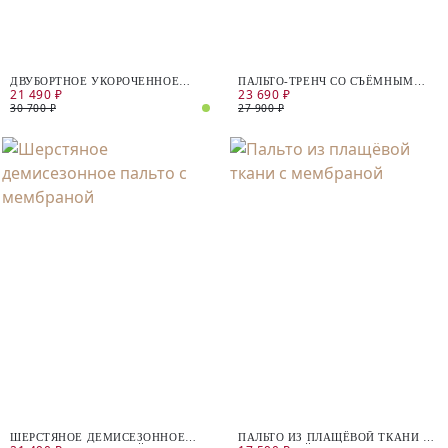
ДВУБОРТНОЕ УКОРОЧЕННОЕ
ПАЛЬТО-ТРЕНЧ СО СЪЁМНЫМ
21 490 ₽
23 690 ₽
ПАЛЬТО ПРЯМОГО СИЛУЭТА
КАПЮШОНОМ
30 700 ₽
27 900 ₽
ШЕРСТЯНОЕ ДЕМИСЕЗОННОЕ
ПАЛЬТО ИЗ ПЛАЩЁВОЙ ТКАНИ С