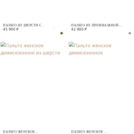
ПАЛЬТО ИЗ ШЕРСТИ С
ПАЛЬТО ИЗ ПРЕМИАЛЬНОЙ
45 900 ₽
42 900 ₽
МЕМБРАНОЙ И УТЕПЛЁННОЙ
ШЕРСТИ С ДОБАВЛЕНИЕМ
СПИНКОЙ
КАШЕМИРА С МЕМБРАНОЙ
ПАЛЬТО ЖЕНСКОЕ
ПАЛЬТО ЖЕНСКОЕ