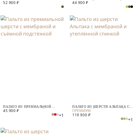
52 900 ₽
44 900 ₽
ШЕРСТИ СО СТЁГАНЫМ
МЕМБРАНОЙ, УТЕПЛЁННОЙ
ЖИЛЕТОМ
СПИНКОЙ И СЪЁМНЫМ
КАПЮШОНОМ
ПАЛЬТО ИЗ ПРЕМИАЛЬНОЙ
ПАЛЬТО ИЗ ШЕРСТИ АЛЬПАКА С
45 900 ₽
ШЕРСТИ С МЕМБРАНОЙ И
МЕМБРАНОЙ И УТЕПЛЁННОЙ
+1
119 900 ₽
СЪЁМНОЙ ПОДСТЁЖКОЙ
СПИНКОЙ
+1