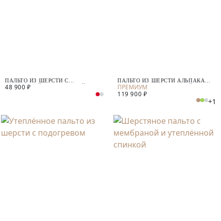
ПАЛЬТО ИЗ ШЕРСТИ С
ПАЛЬТО ИЗ ШЕРСТИ АЛЬПАКА
48 900 ₽
МЕМБРАНОЙ, УТЕПЛЁННОЙ
БЕБИ СУРИ С МЕМБРАНОЙ И
119 900 ₽
СПИНКОЙ И СЪЁМНЫМ
УТЕПЛЁННОЙ СПИНКОЙ
+1
КАПЮШОНОМ