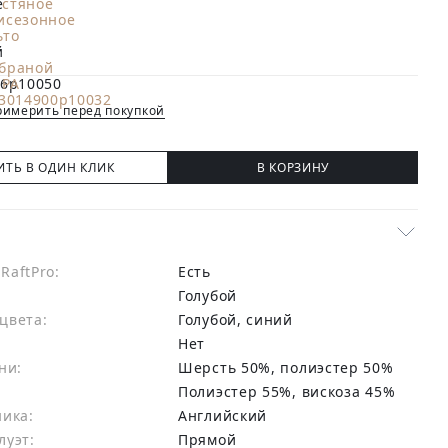
имерить перед покупкой
ИТЬ В ОДИН КЛИК
В КОРЗИНУ
RaftPro:
есть
Голубой
цвета:
голубой, синий
Нет
ни:
шерсть 50%, полиэстер 50%
:
Полиэстер 55%, вискоза 45%
ника:
Английский
луэт:
Прямой