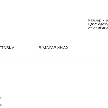
Размер и р
Цвет одеж
от оригин
СТАВКА
В МАГАЗИНАХ
и
не