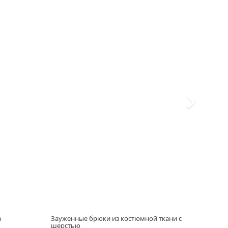
а
Зауженные брюки из костюмной ткани с
Плат
шерстью