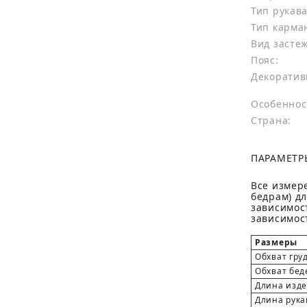
Тип рукава
Тип карма
Вид засте
Пояс:
Декоратив
Особеннос
Страна:
ПАРАМЕТР
Все измере
бедрам) д
зависимост
зависимост
Размеры
Обхват гру
Обхват бед
Длина изд
Длина рука