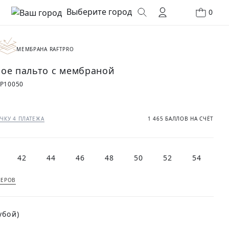
Выберите город
0
МЕМБРАНА RAFTPRO
ое пальто с мембраной
P10050
₽
ЧКУ 4 ПЛАТЕЖА
1 465 БАЛЛОВ НА СЧЁТ
42
44
46
48
50
52
54
МЕРОВ
убой)