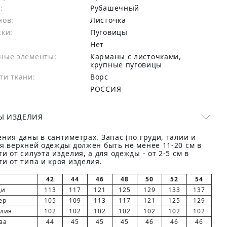
:
Рубашечный
нов:
Листочка
жки:
Пуговицы
Нет
ные элементы:
Карманы с листочками,
крупные пуговицы
ти ткани:
Ворс
РОССИЯ
Ы ИЗДЕЛИЯ
ния даны в сантиметрах. Запас (по груди, талии и
ля верхней одежды должен быть не менее 11-20 см в
и от силуэта изделия, а для одежды - от 2-5 см в
и от типа и кроя изделия.
42
44
46
48
50
52
54
ди
113
117
121
125
129
133
137
ер
105
109
113
117
121
125
129
елия
102
102
102
102
102
102
102
ва
44
45
45
45
46
46
46