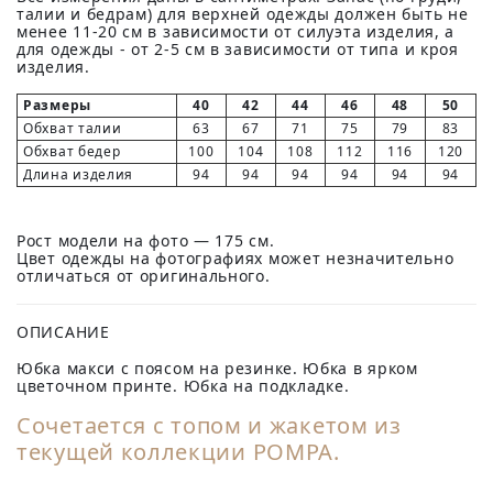
талии и бедрам) для верхней одежды должен быть не
менее 11-20 см в зависимости от силуэта изделия, а
для одежды - от 2-5 см в зависимости от типа и кроя
изделия.
Размеры
40
42
44
46
48
50
Обхват талии
63
67
71
75
79
83
Обхват бедер
100
104
108
112
116
120
Длина изделия
94
94
94
94
94
94
Рост модели на фото — 175 см.
Цвет одежды на фотографиях может незначительно
отличаться от оригинального.
ОПИСАНИЕ
Юбка макси с поясом на резинке. Юбка в ярком
цветочном принте. Юбка на подкладке.
Сочетается с
топом
и
жакетом
из
текущей коллекции POMPA.