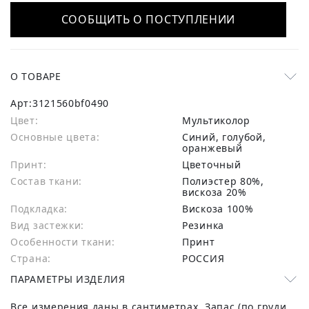
СООБЩИТЬ О ПОСТУПЛЕНИИ
О ТОВАРЕ
Арт:
3121560bf0490
Цвет:
Мультиколор
Основные цвета:
синий, голубой,
оранжевый
Принт:
Цветочный
Состав ткани:
полиэстер 80%,
вискоза 20%
Подкладка:
Вискоза 100%
Вид застежки:
Резинка
Особенности ткани:
Принт
Страна:
РОССИЯ
ПАРАМЕТРЫ ИЗДЕЛИЯ
Все измерения даны в сантиметрах. Запас (по груди,