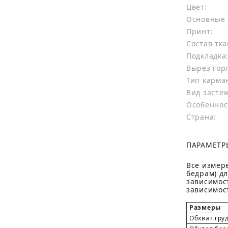
Цвет:
Основные 
Принт:
Состав тка
Подкладка
Вырез гор
Тип карма
Вид засте
Особеннос
Страна:
ПАРАМЕТР
Все измере
бедрам) д
зависимост
зависимост
Размеры
Обхват гру