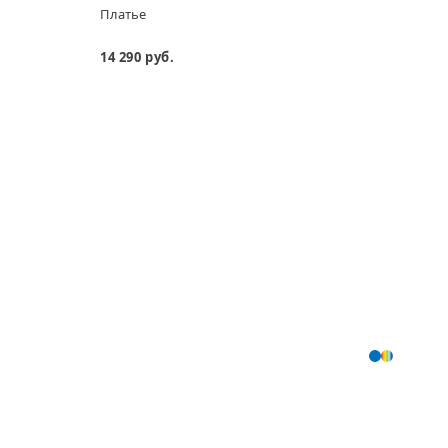
Платье
Плать
14 290 руб.
14 99