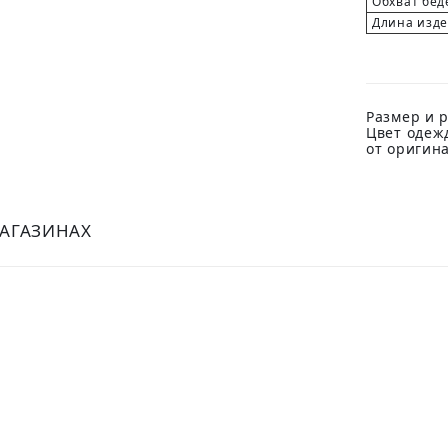
Обхват бед
Длина изд
Размер и р
Цвет одеж
от оригин
МАГАЗИНАХ