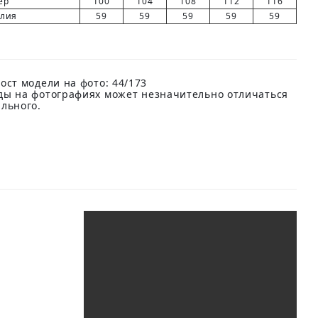
ер
100
104
108
112
116
елия
59
59
59
59
59
ост модели на фото: 44/173
ды на фотографиях может незначительно отличаться
ального.