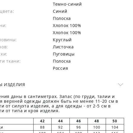
Темно-синий
цвета:
синий
Полоска
ни:
хлопок 100%
:
Хлопок 100%
ловины:
Круглый
нов:
Листочка
жки:
Пуговицы
ти ткани:
Полоска
Россия
Ы ИЗДЕЛИЯ
ния даны в сантиметрах. Запас (по груди, талии и
ля верхней одежды должен быть не менее 11-20 см в
и от силуэта изделия, а для одежды - от 2-5 см в
и от типа и кроя изделия.
42
44
46
48
50
ди
88
92
96
100
104