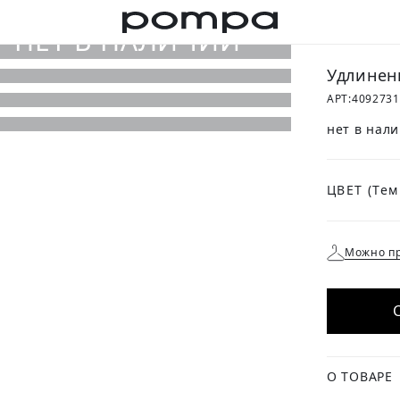
Удлинен
АРТ:
409273
нет в нал
ЦВЕТ
Можно пр
О ТОВАРЕ