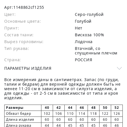
Арт:
1148862cf1255
Цвет:
Серо-голубой
Основные цвета:
голубой
Принт:
Нет
Состав ткани:
вискоза 100%
Вырез горловины:
Лодочка
Тип рукава:
Втачной, со
спущенным плечом
Страна:
РОССИЯ
ПАРАМЕТРЫ ИЗДЕЛИЯ
Все измерения даны в сантиметрах. Запас (по груди,
талии и бедрам) для верхней одежды должен быть не
менее 11-20 см в зависимости от силуэта изделия, а
для одежды - от 2-5 см в зависимости от типа и кроя
изделия.
Размеры
40
42
44
46
48
50
52
Обхват бедер
102
106
110
114
118
122
126
Длина изделия
60
60
60
60
60
60
60
Длина рукава
44
44
45
45
45
46
46