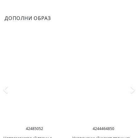
ДОПОЛНИ ОБРАЗ
42
48
50
52
42
44
46
48
50
Непромокаемый тренч с
Укороченный жакет-тренч из