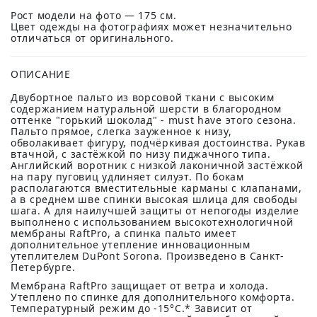
Рост модели на фото — 175 см.
Цвет одежды на фотографиях может незначительно
отличаться от оригинального.
ОПИСАНИЕ
Двубортное пальто из ворсовой ткани с высоким
содержанием натуральной шерсти в благородном
оттенке "горький шоколад" - must have этого сезона.
Пальто прямое, слегка зауженное к низу,
обволакивает фигуру, подчёркивая достоинства. Рукав
втачной, с застёжкой по низу пиджачного типа.
Английский воротник с низкой лаконичной застёжкой
на пару пуговиц удлиняет силуэт. По бокам
располагаются вместительные карманы с клапанами,
а в среднем шве спинки высокая шлица для свободы
шага. А для наилучшей защиты от непогоды изделие
выполнено с использованием высокотехнологичной
мембраны RaftPro, а спинка пальто имеет
дополнительное утепление инновационным
утеплителем DuPont Sorona. Произведено в Санкт-
Петербурге.
Мембрана RaftPro защищает от ветра и холода.
Утеплено по спинке для дополнительного комфорта.
Температурный режим до -15°C.* Зависит от