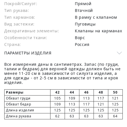
Покрой/Силуэт:
Прямой
Тип рукава:
Втачной
Тип карманов:
В рамку с клапаном
Вид застежки:
Пуговицы
Декоративные элементы:
Клапаны на карманах
Особенности ткани:
Ворс
Страна:
Россия
ПАРАМЕТРЫ ИЗДЕЛИЯ
Все измерения даны в сантиметрах. Запас (по груди,
талии и бедрам) для верхней одежды должен быть не
менее 11-20 см в зависимости от силуэта изделия, а
для одежды - от 2-5 см в зависимости от типа и кроя
изделия.
Размеры
42
44
46
48
50
Обхват груди
105
109
113
117
121
Обхват бедер
109
113
117
121
125
Длина изделия
125
125
125
125
125
Длина рукава
62
63
63
63
64