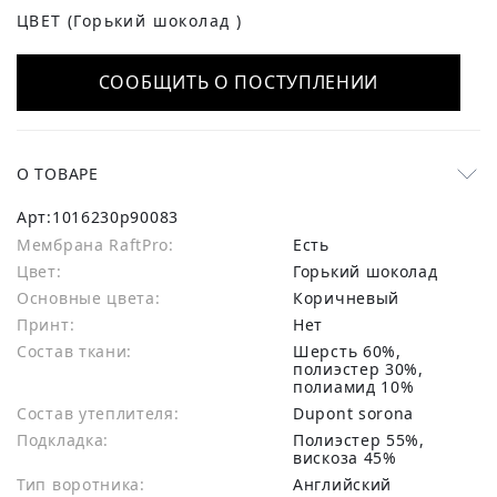
ЦВЕТ
(Горький шоколад )
СООБЩИТЬ О ПОСТУПЛЕНИИ
О ТОВАРЕ
Арт:
1016230p90083
Мембрана RaftPro:
есть
Цвет:
Горький шоколад
Основные цвета:
коричневый
Принт:
Нет
Состав ткани:
шерсть 60%,
полиэстер 30%,
полиамид 10%
Состав утеплителя:
Dupont sorona
Подкладка:
Полиэстер 55%,
вискоза 45%
Тип воротника:
Английский