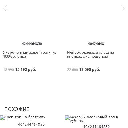
42
44
46
48
50
40
42
46
48
Укороченный жакет-тренч из
Непромокаемый плащ на
100% хлопка
кнопках с капюшоном
15 192 руб.
18 090 руб.
18 990
22 600
ПОХОЖИЕ
40
42
44
46
48
50
40
42
44
46
48
50