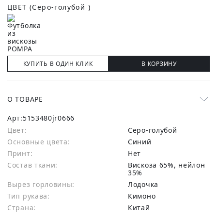
ЦВЕТ
(Серо-голубой )
КУПИТЬ В ОДИН КЛИК
В КОРЗИНУ
О ТОВАРЕ
Арт:
5153480jr0666
Цвет:
Серо-голубой
Основные цвета:
синий
Принт:
Нет
Состав ткани:
вискоза 65%, нейлон
35%
Вырез горловины:
Лодочка
Тип рукава:
Кимоно
Страна:
Китай