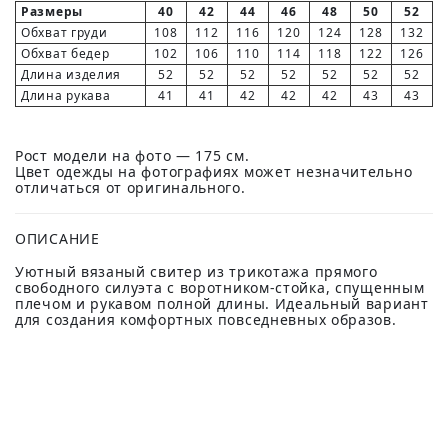
Размеры
40
42
44
46
48
50
52
Обхват груди
108
112
116
120
124
128
132
Обхват бедер
102
106
110
114
118
122
126
Длина изделия
52
52
52
52
52
52
52
Длина рукава
41
41
42
42
42
43
43
Рост модели на фото — 175 см.
Цвет одежды на фотографиях может незначительно
отличаться от оригинального.
ОПИСАНИЕ
Уютный вязаный свитер из трикотажа прямого
свободного силуэта с воротником-стойка, спущенным
плечом и рукавом полной длины. Идеальный вариант
для создания комфортных повседневных образов.