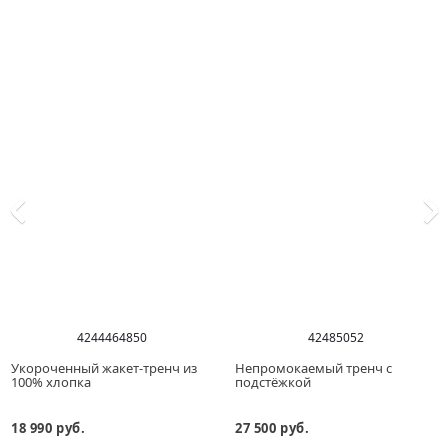
42
44
46
48
50
42
48
50
52
Укороченный жакет-тренч из
Непромокаемый тренч с
100% хлопка
подстёжкой
18 990 руб.
27 500 руб.