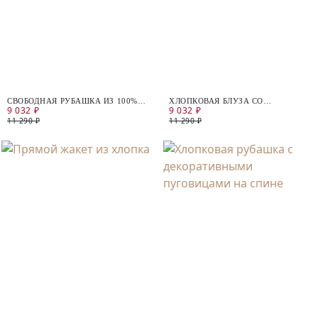
СВОБОДНАЯ РУБАШКА ИЗ 100%
ХЛОПКОВАЯ БЛУЗА СО
9 032 ₽
9 032 ₽
ХЛОПКА
СБОРКАМИ
11 290 ₽
11 290 ₽