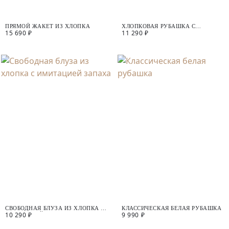
ПРЯМОЙ ЖАКЕТ ИЗ ХЛОПКА
ХЛОПКОВАЯ РУБАШКА С
15 690 ₽
11 290 ₽
ДЕКОРАТИВНЫМИ ПУГОВИЦАМИ
НА СПИНЕ
СВОБОДНАЯ БЛУЗА ИЗ ХЛОПКА С
КЛАССИЧЕCКАЯ БЕЛАЯ РУБАШКА
10 290 ₽
9 990 ₽
ИМИТАЦИЕЙ ЗАПАХА