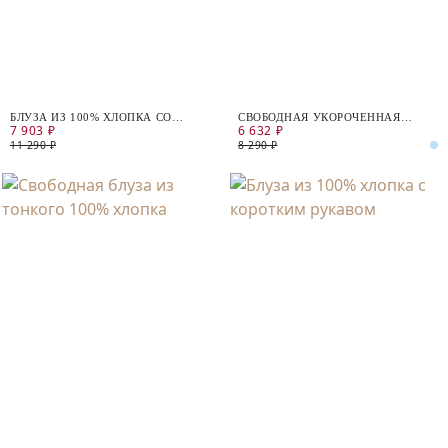
БЛУЗА ИЗ 100% ХЛОПКА СО
СВОБОДНАЯ УКОРОЧЕННАЯ
7 903 ₽
6 632 ₽
СТРАЗАМИ
РУБАШКА В ПОЛОСКУ
11 290 ₽
8 290 ₽