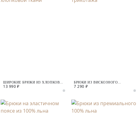
ШИРОКИЕ БРЮКИ ИЗ ХЛОПКОВОЙ
БРЮКИ ИЗ ВИСКОЗНОГО
13 990 ₽
7 290 ₽
ТКАНИ
ТРИКОТАЖА