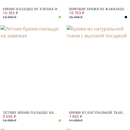
БРЮКИ-ПАЛАЦЦО ИЗ ХЛОПКА И
ШИРОКИЕ БРЮКИ ИЗ ЖАККАРДА
10 392 ₽
10 703 ₽
ЛЬНА
12 990 ₽
15 290 ₽
ЛЕТНИЕ БРЮКИ-ПАЛАЦЦО НА
БРЮКИ ИЗ НАТУРАЛЬНОЙ ТКАНИ
9 093 ₽
7 903 ₽
ЗАВЯЗКАХ
С ВЫСОКОЙ ПОСАДКОЙ
12 990 ₽
11 290 ₽