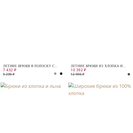
ЛЕТНИЕ БРЮКИ В ПОЛОСКУ С
ЛЕТНИЕ БРЮКИ ИЗ ХЛОПКА И
7 432 ₽
10 392 ₽
ПОЯСОМ НА РЕЗИНКЕ
ЛЬНА
9 290 ₽
12 990 ₽