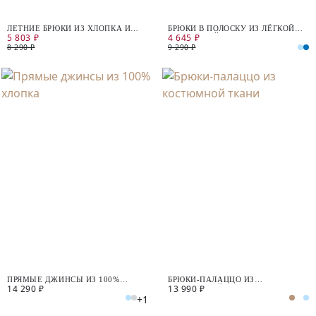
ЛЕТНИЕ БРЮКИ ИЗ ХЛОПКА И
БРЮКИ В ПОЛОСКУ ИЗ ЛЁГКОЙ
5 803 ₽
4 645 ₽
ЛЬНА
ХЛОПКОВОЙ ТКАНИ
8 290 ₽
9 290 ₽
ПРЯМЫЕ ДЖИНСЫ ИЗ 100%
БРЮКИ-ПАЛАЦЦО ИЗ
14 290 ₽
13 990 ₽
ХЛОПКА
КОСТЮМНОЙ ТКАНИ
+1