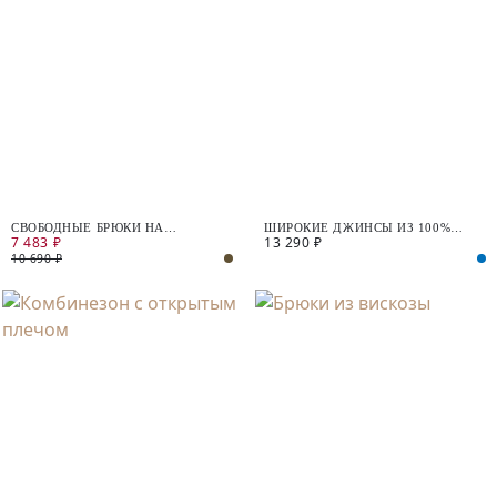
СВОБОДНЫЕ БРЮКИ НА
ШИРОКИЕ ДЖИНСЫ ИЗ 100%
7 483 ₽
13 290 ₽
ЗАВЯЗКАХ ИЗ 100% ТЕНСЕЛЯ
ХЛОПКА НА ЭЛАСТИЧНОМ ПОЯСЕ
10 690 ₽