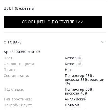
ЦВЕТ
(Бежевый)
СООБЩИТЬ О ПОСТУПЛЕНИИ
О ТОВАРЕ
Арт:
3100350ma0105
Цвет:
Бежевый
Основные цвета:
бежевый
Принт:
Нет
Состав ткани:
полиэстер 63%,
вискоза 33%, эластан
4%
Подкладка:
Полиэстер 55%,
вискоза 45%
Тип воротника:
Английский
Покрой/Силуэт:
Прямой