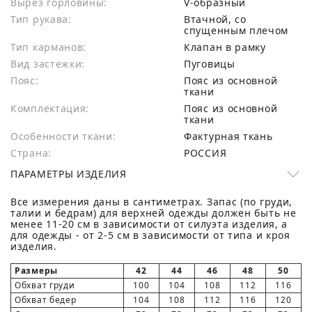
Вырез горловины:
V-образный
Тип рукава:
Втачной, со
спущенным плечом
Тип карманов:
Клапан в рамку
Вид застежки:
Пуговицы
Пояс:
Пояс из основной
ткани
Комплектация:
Пояс из основной
ткани
Особенности ткани:
Фактурная ткань
Страна:
РОССИЯ
ПАРАМЕТРЫ ИЗДЕЛИЯ
Все измерения даны в сантиметрах. Запас (по груди,
талии и бедрам) для верхней одежды должен быть не
менее 11-20 см в зависимости от силуэта изделия, а
для одежды - от 2-5 см в зависимости от типа и кроя
изделия.
Размеры
42
44
46
48
50
Обхват груди
100
104
108
112
116
Обхват бедер
104
108
112
116
120