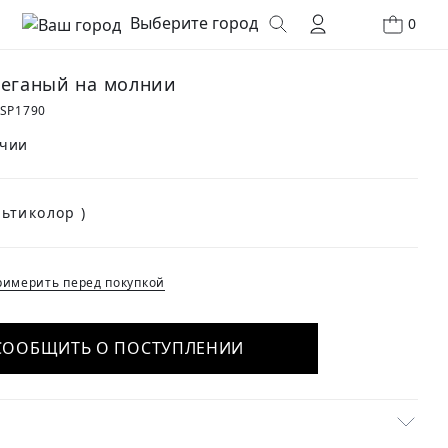
Выберите город
0
теганый на молнии
SP1790
ичии
(Мультиколор )
имерить перед покупкой
СООБЩИТЬ О ПОСТУПЛЕНИИ