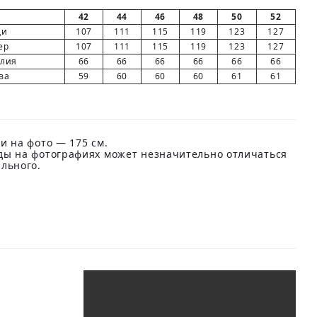
42
44
46
48
50
52
ди
107
111
115
119
123
127
ер
107
111
115
119
123
127
елия
66
66
66
66
66
66
ва
59
60
60
60
61
61
и на фото — 175 см.
ды на фотографиях может незначительно отличаться
ального.