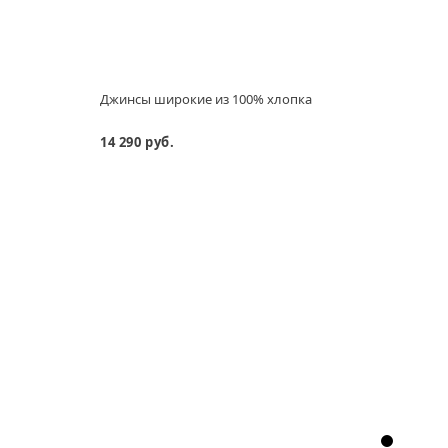
Джинсы широкие из 100% хлопка
Водол
14 290 руб.
6 990