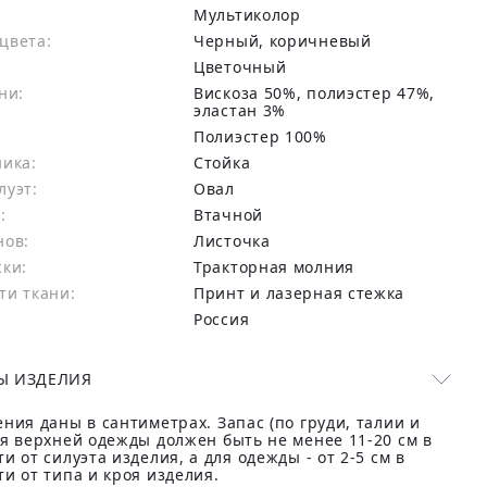
Мультиколор
цвета:
черный, коричневый
Цветочный
ни:
вискоза 50%, полиэстер 47%,
эластан 3%
:
Полиэстер 100%
ника:
Стойка
луэт:
Овал
:
Втачной
нов:
Листочка
жки:
Тракторная молния
ти ткани:
Принт и лазерная стежка
Россия
Ы ИЗДЕЛИЯ
ния даны в сантиметрах. Запас (по груди, талии и
ля верхней одежды должен быть не менее 11-20 см в
и от силуэта изделия, а для одежды - от 2-5 см в
и от типа и кроя изделия.