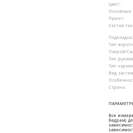
Цвет:
Основные 
Принт:
Состав тка
Подкладка
Тип ворот
Покрой/Си
Тип рукава
Тип карма
Вид засте
Особеннос
Страна:
ПАРАМЕТР
Все измере
бедрам) д
зависимост
зависимост