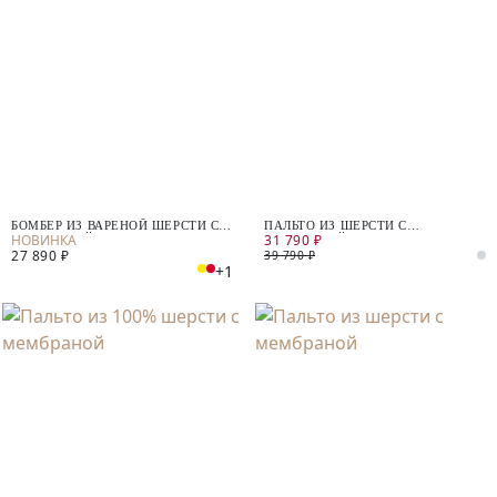
БОМБЕР ИЗ ВАРЕНОЙ ШЕРСТИ С
ПАЛЬТО ИЗ ШЕРСТИ С
31 790 ₽
МЕМБРАНОЙ
МЕМБРАНОЙ И СЪЁМНЫМ
27 890 ₽
КАПЮШОНОМ
39 790 ₽
+1