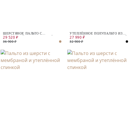
ШЕРСТЯНОЕ ПАЛЬТО С
УТЕПЛЁННОЕ ПОЛУПАЛЬТО ИЗ
29 520 ₽
27 990 ₽
МЕМБРАНОЙ И УТЕПЛЁННОЙ
ВАРЁНОЙ ШЕРСТИ С МЕМБРАНОЙ
СПИНКОЙ
36 900 ₽
32 900 ₽