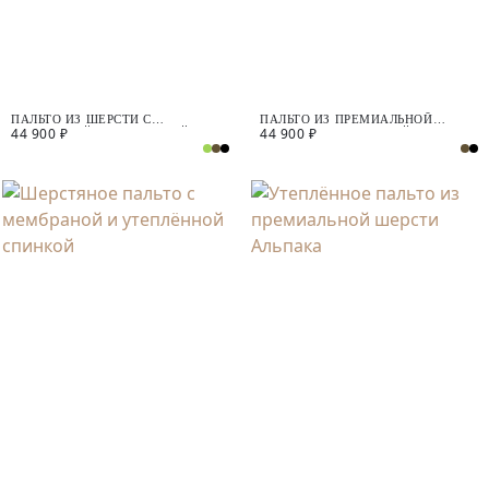
ПАЛЬТО ИЗ ШЕРСТИ С
ПАЛЬТО ИЗ ПРЕМИАЛЬНОЙ
44 900 ₽
44 900 ₽
МЕМБРАНОЙ, УТЕПЛЁННОЙ
ШЕРСТИ С МЕМБРАНОЙ И
СПИНКОЙ И СЪЁМНЫМ
УТЕПЛЁННОЙ СПИНКОЙ
КАПЮШОНОМ