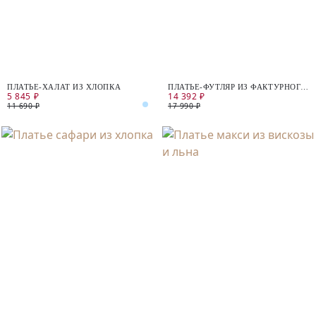
ПЛАТЬЕ-ХАЛАТ ИЗ ХЛОПКА
ПЛАТЬЕ-ФУТЛЯР ИЗ ФАКТУРНОГО
5 845 ₽
14 392 ₽
ЖАККАРДА
11 690 ₽
17 990 ₽