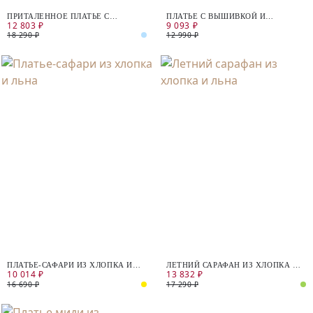
ПРИТАЛЕННОЕ ПЛАТЬЕ С
ПЛАТЬЕ С ВЫШИВКОЙ И
12 803 ₽
9 093 ₽
РАСТИТЕЛЬНЫМ ПРИНТОМ
ОТКРЫТЫМИ ПЛЕЧАМИ
18 290 ₽
12 990 ₽
ПЛАТЬЕ-САФАРИ ИЗ ХЛОПКА И
ЛЕТНИЙ САРАФАН ИЗ ХЛОПКА И
10 014 ₽
13 832 ₽
ЛЬНА
ЛЬНА
16 690 ₽
17 290 ₽