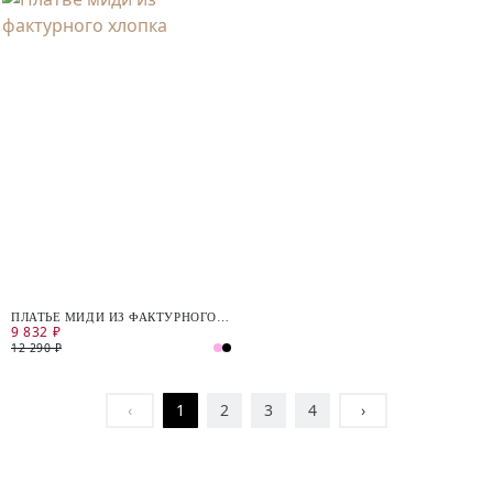
ПЛАТЬЕ МИДИ ИЗ ФАКТУРНОГО
9 832 ₽
ХЛОПКА
12 290 ₽
‹
1
2
3
4
›