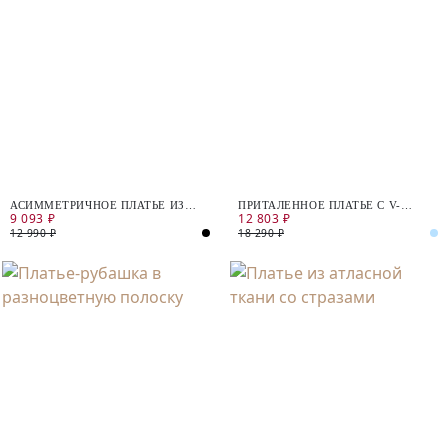
АСИММЕТРИЧНОЕ ПЛАТЬЕ ИЗ
ПРИТАЛЕННОЕ ПЛАТЬЕ С V-
9 093 ₽
12 803 ₽
МЕРЦАЮЩЕГО ТРИКОТАЖА
ОБРАЗНЫМ ВЫРЕЗОМ
12 990 ₽
18 290 ₽