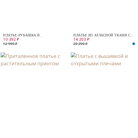
ПЛАТЬЕ-РУБАШКА В
ПЛАТЬЕ ИЗ АТЛАСНОЙ ТКАНИ СО
10 392 ₽
14 203 ₽
РАЗНОЦВЕТНУЮ ПОЛОСКУ
СТРАЗАМИ
12 990 ₽
20 290 ₽