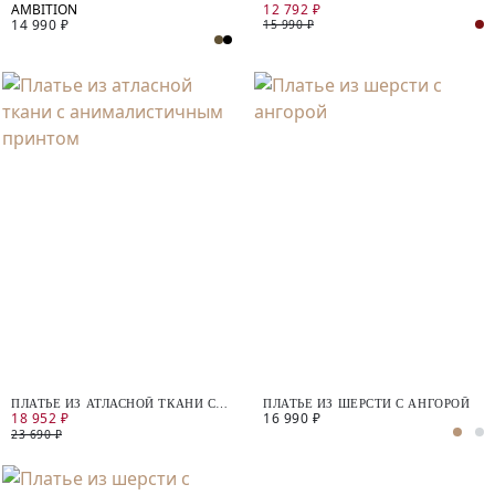
12 792 ₽
ВЫРЕЗОМ НА СПИНЕ
ЖАККАРДОВОГО ТРИКОТАЖА
14 990 ₽
15 990 ₽
ПЛАТЬЕ ИЗ АТЛАСНОЙ ТКАНИ С
ПЛАТЬЕ ИЗ ШЕРСТИ С АНГОРОЙ
18 952 ₽
16 990 ₽
АНИМАЛИСТИЧНЫМ ПРИНТОМ
23 690 ₽