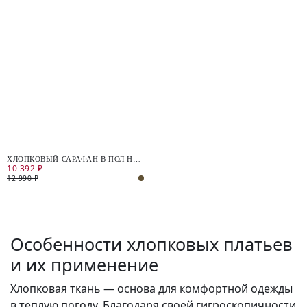
ХЛОПКОВЫЙ САРАФАН В ПОЛ НА
10 392 ₽
ТОНКИХ БРЕТЕЛЯХ
12 990 ₽
Особенности хлопковых платьев
и их применение
Хлопковая ткань — основа для комфортной одежды
в теплую погоду. Благодаря своей гигроскопичности