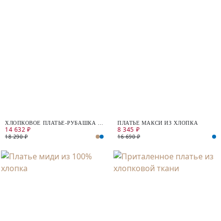
ХЛОПКОВОЕ ПЛАТЬЕ-РУБАШКА С
ПЛАТЬЕ МАКСИ ИЗ ХЛОПКА
14 632 ₽
8 345 ₽
ПОЯСОМ
18 290 ₽
16 690 ₽