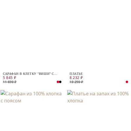
САРАФАН В КЛЕТКУ "ВИШИ" С
ПЛАТЬЕ
5 845 ₽
8 232 ₽
ПОЯСОМ
11 690 ₽
10 290 ₽