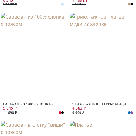
6 345 ₽
11 992 ₽
12 690 ₽
14 990 ₽
САРАФАН ИЗ 100% ХЛОПКА С
ТРИКОТАЖНОЕ ПЛАТЬЕ МИДИ ИЗ
5 845 ₽
4 683 ₽
ПОЯСОМ
ХЛОПКА
11 690 ₽
6 690 ₽