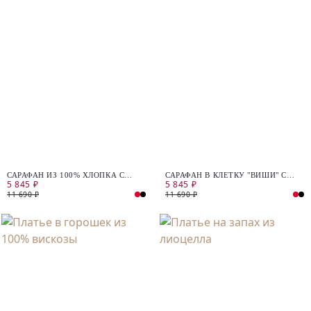
САРАФАН ИЗ 100% ХЛОПКА С
САРАФАН В КЛЕТКУ "ВИШИ" С
5 845 ₽
5 845 ₽
ПОЯСОМ
ПОЯСОМ
11 690 ₽
11 690 ₽