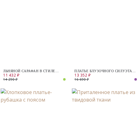
ЛЬНЯНОЙ САРАФАН В СТИЛЕ
ПЛАТЬЕ БЛУЗОЧНОГО СИЛУЭТА
11 432 ₽
13 352 ₽
САФАРИ
ИЗ 100% ХЛОПКА
14 290 ₽
16 690 ₽