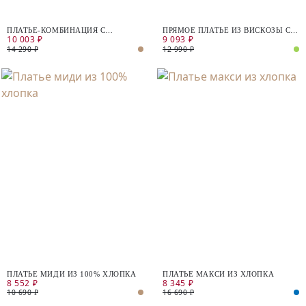
ПЛАТЬЕ-КОМБИНАЦИЯ С
ПРЯМОЕ ПЛАТЬЕ ИЗ ВИСКОЗЫ С
10 003 ₽
9 093 ₽
РАЗРЕЗАМИ
V-ОБРАЗНЫМ ВЫРЕЗОМ И
ПОЯСОМ
14 290 ₽
12 990 ₽
ПЛАТЬЕ МИДИ ИЗ 100% ХЛОПКА
ПЛАТЬЕ МАКСИ ИЗ ХЛОПКА
8 552 ₽
8 345 ₽
10 690 ₽
16 690 ₽