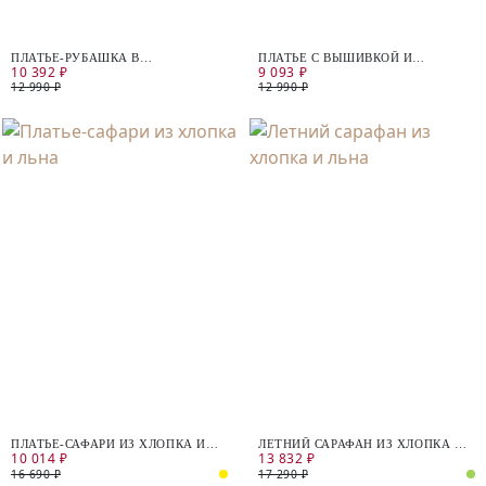
ПЛАТЬЕ-РУБАШКА В
ПЛАТЬЕ С ВЫШИВКОЙ И
10 392 ₽
9 093 ₽
РАЗНОЦВЕТНУЮ ПОЛОСКУ
ОТКРЫТЫМИ ПЛЕЧАМИ
12 990 ₽
12 990 ₽
ПЛАТЬЕ-САФАРИ ИЗ ХЛОПКА И
ЛЕТНИЙ САРАФАН ИЗ ХЛОПКА И
10 014 ₽
13 832 ₽
ЛЬНА
ЛЬНА
16 690 ₽
17 290 ₽