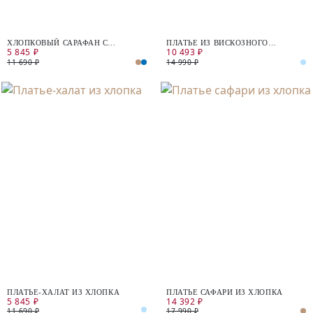
ХЛОПКОВЫЙ САРАФАН С
ПЛАТЬЕ ИЗ ВИСКОЗНОГО
5 845 ₽
10 493 ₽
НАКЛАДНЫМИ КАРМАНАМИ
ЖАККАРДА
11 690 ₽
14 990 ₽
ПЛАТЬЕ-ХАЛАТ ИЗ ХЛОПКА
ПЛАТЬЕ САФАРИ ИЗ ХЛОПКА
5 845 ₽
14 392 ₽
11 690 ₽
17 990 ₽