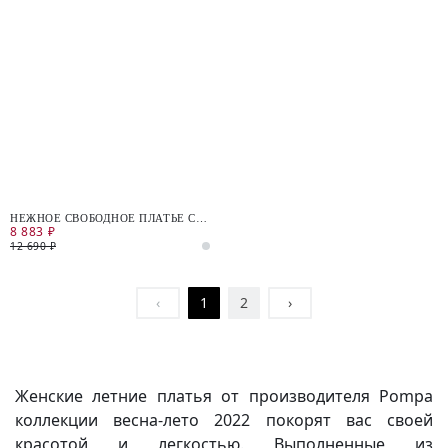
НЕЖНОЕ СВОБОДНОЕ ПЛАТЬЕ С
8 883 ₽
ЦВЕТОЧНЫМ ПРИНТОМ
12 690 ₽
‹
1
2
›
Женские летние платья от производителя Pompa
коллекции весна-лето 2022 покорят вас своей
красотой и легкостью. Выполненные из