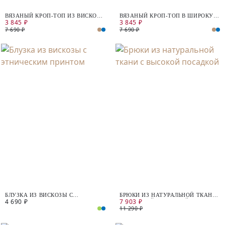
ВЯЗАНЫЙ КРОП-ТОП ИЗ ВИСКОЗЫ
ВЯЗАНЫЙ КРОП-ТОП В ШИРОКУЮ
3 845 ₽
3 845 ₽
И ХЛОПКА
ПОЛОСУ
7 690 ₽
7 690 ₽
БЛУЗКА ИЗ ВИСКОЗЫ С
БРЮКИ ИЗ НАТУРАЛЬНОЙ ТКАНИ
4 690 ₽
7 903 ₽
ЭТНИЧЕСКИМ ПРИНТОМ
С ВЫСОКОЙ ПОСАДКОЙ
11 290 ₽