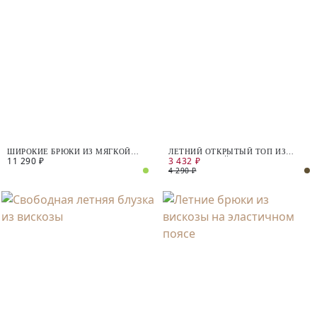
ШИРОКИЕ БРЮКИ ИЗ МЯГКОЙ
ЛЕТНИЙ ОТКРЫТЫЙ ТОП ИЗ
11 290 ₽
3 432 ₽
ВИСКОЗЫ
НАТУРАЛЬНОЙ ТКАНИ С
ЗАВЯЗКАМИ НА ШЕЕ
4 290 ₽