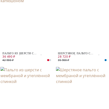
ПАЛЬТО ИЗ ШЕРСТИ С
ШЕРСТЯНОЕ ПАЛЬТО С
36 490 ₽
28 720 ₽
МЕМБРАНОЙ, УТЕПЛЁННОЙ
МЕМБРАНОЙ И УТЕПЛЁННОЙ
СПИНКОЙ И СЪЁМНЫМ
СПИНКОЙ
42 900 ₽
35 900 ₽
КАПЮШОНОМ