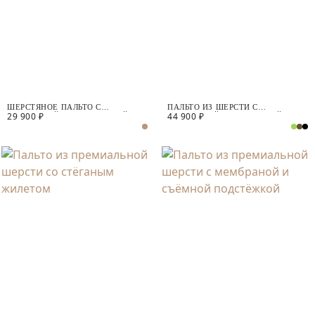
ШЕРСТЯНОЕ ПАЛЬТО С
ПАЛЬТО ИЗ ШЕРСТИ С
29 900 ₽
44 900 ₽
МЕМБРАНОЙ И УТЕПЛЁННОЙ
МЕМБРАНОЙ, УТЕПЛЁННОЙ
СПИНКОЙ
СПИНКОЙ И СЪЁМНЫМ
КАПЮШОНОМ