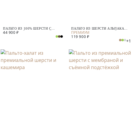
ПАЛЬТО ИЗ 100% ШЕРСТИ С
ПАЛЬТО ИЗ ШЕРСТИ АЛЬПАКА
44 900 ₽
МЕМБРАНОЙ, УТЕПЛЁННОЙ
БЕБИ СУРИ С МЕМБРАНОЙ И
119 900 ₽
СПИНКОЙ И СЪЁМНЫМ
УТЕПЛЁННОЙ СПИНКОЙ
+1
КАПЮШОНОМ