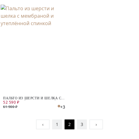
ПАЛЬТО ИЗ ШЕРСТИ И ШЕЛКА С
52 590 ₽
МЕМБРАНОЙ И УТЕПЛЁННОЙ
+3
СПИНКОЙ
61 900 ₽
‹
1
2
3
›